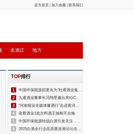
设为首页
|
加入收藏
|
联系我们
题
名酒庄
地方
TOP
排行
中国环保能源拟更名为“杜甫酒业集团有限公司”
九暹酒业董事长冯翔受邀出席IGC国际烈酒大赛暨中国白酒出海论坛
“河南报业全媒体豫酒行”走进黄河酒业
老蔡酒业1批次料酒王抽检不合格
中国环保能源转战白酒引发关注，杜甫酒业冲击港股上市？公司董事长回应
2025白酒全行业高质量发展论坛在京举办