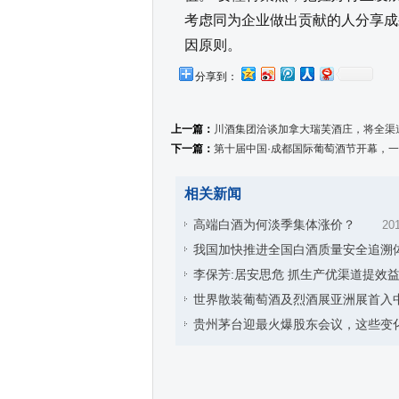
考虑同为企业做出贡献的人分享成
因原则。
分享到：
上一篇：
川酒集团洽谈加拿大瑞芙酒庄，将全渠
下一篇：
第十届中国·成都国际葡萄酒节开幕，
相关新闻
高端白酒为何淡季集体涨价？
201
我国加快推进全国白酒质量安全追溯
李保芳:居安思危 抓生产优渠道提效
世界散装葡萄酒及烈酒展亚洲展首入
贵州茅台迎最火爆股东会议，这些变