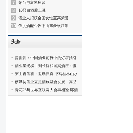
茅台与富邑座谈
18只白酒股上涨
酒业人拟获全国女性至高荣誉
低度酒能否攻下山东豪饮江湖
头条
曾祖训：中国酒业前行中的灯塔指引
着酒业健康发展的方向
酒业星光榜｜刘长庭和国宾酒庄：慢
酒盛唐的梦想坚守
穿山岩酒窖：返璞归真 书写桂林山水
的共情故事
蔡洪坊酒业立足酒旅融合发展，高品
质精准表达中原名酒底色
青花郎与世界互联网大会再相逢 郎酒
发布五年乌镇实践成果