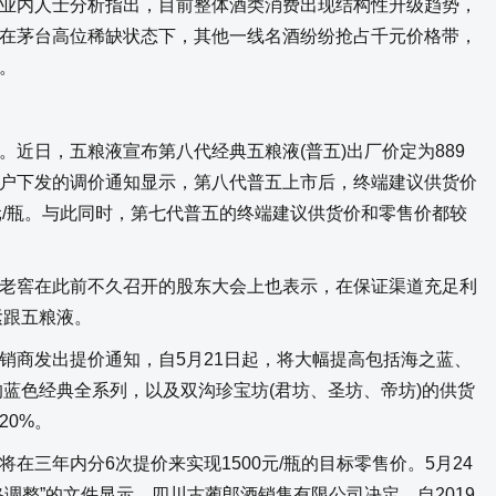
内人士分析指出，目前整体酒类消费出现结构性升级趋势，
在茅台高位稀缺状态下，其他一线名酒纷纷抢占千元价格带，
。
日，五粮液宣布第八代经典五粮液(普五)出厂价定为889
户下发的调价通知显示，第八代普五上市后，终端建议供货价
99元/瓶。与此同时，第七代普五的终端建议供货价和零售价都较
窖在此前不久召开的股东大会上也表示，在保证渠道充足利
紧跟五粮液。
商发出提价通知，自5月21日起，将大幅提高包括海之蓝、
在内的蓝色经典全系列，以及双沟珍宝坊(君坊、圣坊、帝坊)的供货
20%。
三年内分6次提价来实现1500元/瓶的目标零售价。5月24
调整”的文件显示，四川古蔺郎酒销售有限公司决定，自2019