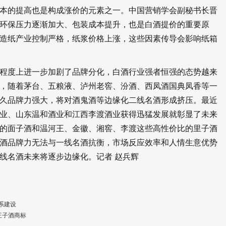
的提高也是构成涨价的元素之一。中国营销学会副秘书长晋
环保压力逐渐加大、包装成本提升，也是白酒提价的重要原
造纸产业控制严格，纸浆价格上涨，这些因素传导会影响纸箱
度上进一步加剧了品牌分化，白酒行业强者恒强的态势越来
，随着茅台、五粮液、泸州老窖、汾酒、西凤酒国典凤香等一
久品牌力强大，将对酒鬼酒等边缘化二线名酒形成挤压。最近
业、山东温和酒业和江西李渡酒业获得迅猛发展就彰显了未来
的面子酒和温河王、金徽、湘窖、李渡这些高性价比的里子酒
酒品牌力无法与一线名酒抗衡，市场反应效率和人情生意优势
线名酒未来将逐步边缘化。记者 赵兵辉
系建设
王子酒商标