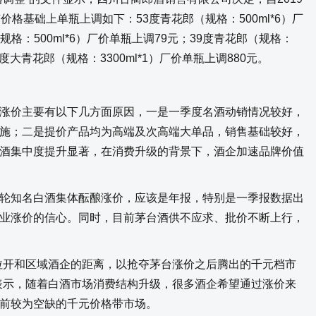
价格基础上单瓶上调如下：53度青花郎（规格：500ml*6）厂
规格：500ml*6）厂价单瓶上调79元；39度青花郎（规格：
53度大青花郎（规格：3300ml*1）厂价单瓶上调880元。
价主要有以下几方面原因，一是一季度名酒动销情况较好，
施；二是提价产品均为高端及次高端大单品，销售基础较好，
酒集中度提升显著，在消费升级的背景下，酒企加速品牌价值
知名白酒集体酝酿涨价，应该是年报，特别是一季报数据出
业涨价的信心。同时，目前茅台酒供不应求、批价不断上行，
开和区域酒企的距离，以抢夺茅台涨价之后腾出的千元档市
表示，随着白酒市场消费结构升级，很多酒企希望通过涨价来
前较为空缺的千元价格带市场。