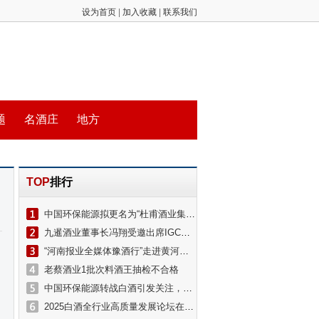
设为首页
|
加入收藏
|
联系我们
题
名酒庄
地方
TOP
排行
中国环保能源拟更名为“杜甫酒业集团有限公司”
九暹酒业董事长冯翔受邀出席IGC国际烈酒大赛暨中国白酒出海论坛
“河南报业全媒体豫酒行”走进黄河酒业
老蔡酒业1批次料酒王抽检不合格
中国环保能源转战白酒引发关注，杜甫酒业冲击港股上市？公司董事长回应
2025白酒全行业高质量发展论坛在京举办