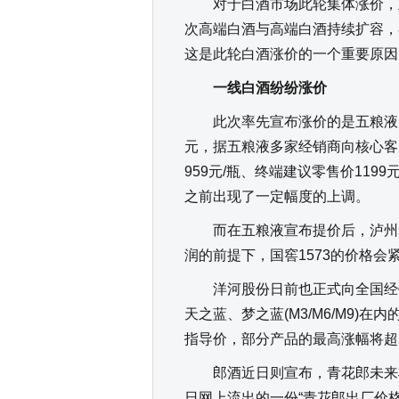
对于白酒市场此轮集体涨价，业
次高端白酒与高端白酒持续扩容，
这是此轮白酒涨价的一个重要原因
一线白酒纷纷涨价
此次率先宣布涨价的是五粮液。近
元，据五粮液多家经销商向核心客
959元/瓶、终端建议零售价11
之前出现了一定幅度的上调。
而在五粮液宣布提价后，泸州老
润的前提下，国窖1573的价格会
洋河股份日前也正式向全国经销
天之蓝、梦之蓝(M3/M6/M9)
指导价，部分产品的最高涨幅将超
郎酒近日则宣布，青花郎未来将在
日网上流出的一份“青花郎出厂价格