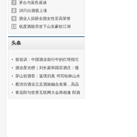
茅台与富邑座谈
18只白酒股上涨
酒业人拟获全国女性至高荣誉
低度酒能否攻下山东豪饮江湖
头条
曾祖训：中国酒业前行中的灯塔指引
着酒业健康发展的方向
酒业星光榜｜刘长庭和国宾酒庄：慢
酒盛唐的梦想坚守
穿山岩酒窖：返璞归真 书写桂林山水
的共情故事
蔡洪坊酒业立足酒旅融合发展，高品
质精准表达中原名酒底色
青花郎与世界互联网大会再相逢 郎酒
发布五年乌镇实践成果