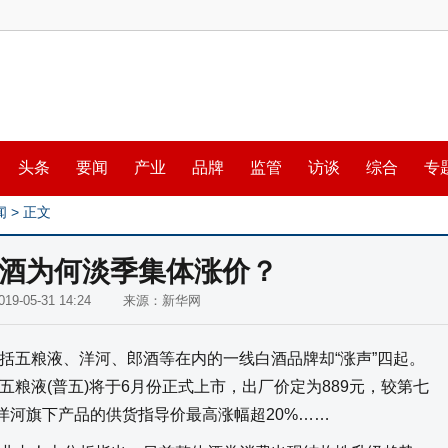
头条
要闻
产业
品牌
监管
访谈
综合
专
闻
> 正文
酒为何淡季集体涨价？
019-05-31 14:24 来源：新华网
五粮液、洋河、郎酒等在内的一线白酒品牌却“涨声”四起。
粮液(普五)将于6月份正式上市，出厂价定为889元，较第七
；洋河旗下产品的供货指导价最高涨幅超20%……