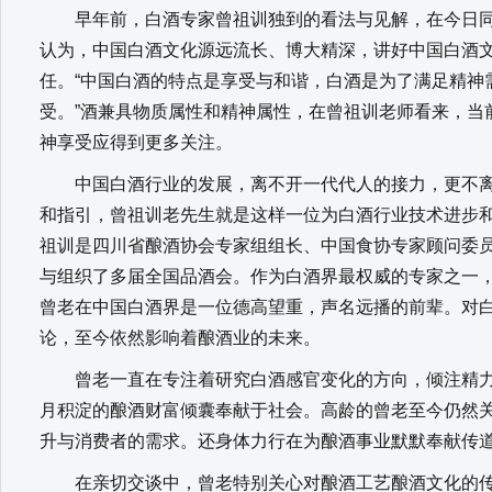
早年前，白酒专家曾祖训独到的看法与见解，在今日同
认为，中国白酒文化源远流长、博大精深，讲好中国白酒
任。“中国白酒的特点是享受与和谐，白酒是为了满足精神
受。”酒兼具物质属性和精神属性，在曾祖训老师看来，当
神享受应得到更多关注。
中国白酒行业的发展，离不开一代代人的接力，更不离
和指引，曾祖训老先生就是这样一位为白酒行业技术进步
祖训是四川省酿酒协会专家组组长、中国食协专家顾问委
与组织了多届全国品酒会。作为白酒界最权威的专家之一
曾老在中国白酒界是一位德高望重，声名远播的前辈。对
论，至今依然影响着酿酒业的未来。
曾老一直在专注着研究白酒感官变化的方向，倾注精力
月积淀的酿酒财富倾囊奉献于社会。高龄的曾老至今仍然
升与消费者的需求。还身体力行在为酿酒事业默默奉献传
在亲切交谈中，曾老特别关心对酿酒工艺酿酒文化的传