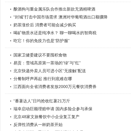
酿酒狗与重金属乐队合作推出新款无酒精啤酒
“封城”打击中国市场需求 澳洲对华葡萄酒出口额骤降
奶茶涨价后 消费者可能会减少购买
喝矿物质水还是纯净水？ 聊一聊喝水的智商税
吃它！你的免疫力也是“防护服”
国家卫健委建议不要囤积食物
易贡：雪域高原第一茶场的“绿”与“红”
北京快递外卖人员可进小区“无接触”配送
分餐制呼声再起 推行到底难在哪
江西面向全省消费者发放2000万元餐饮消费券
“番薯达人”日均抢收红薯21万斤
瑞幸启动巨额理赔申请 国内多险企参与承保
北京48家文旅餐饮中小企业复工复产
反弹性消费从一杯奶茶开始