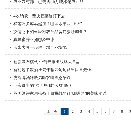
农业农村部：已销售85万吨滞销农产品
4次约谈，坚决把菜价打下去
榴莲吃多容易起痘？哪些水果易“上火”
疫情之下如何应对农产品贸易救济调查？
真蜂蜜并不如想象中甜
玉米大豆一起种，增产不增地
创新发布模式 中葡云推出战略大单品
智利超半数酒庄去年瓶装葡萄酒出口量走低
虎牌啤酒妹喂男顾客喝酒惹争议
宅家催生的“泡面热”能“长红”吗？
英国酒评家用张裕干白挑战网红“咖喱男”的美味食谱
上一页
1
2
3
4
5
6
7
8
9