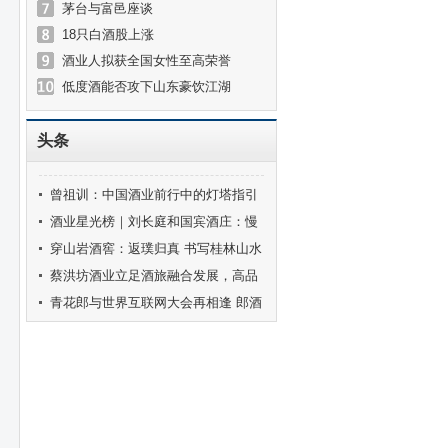
茅台与富邑座谈
18只白酒股上涨
酒业人拟获全国女性至高荣誉
低度酒能否攻下山东豪饮江湖
头条
曾祖训：中国酒业前行中的灯塔指引
着酒业健康发展的方向
酒业星光榜｜刘长庭和国宾酒庄：慢
酒盛唐的梦想坚守
穿山岩酒窖：返璞归真 书写桂林山水
的共情故事
蔡洪坊酒业立足酒旅融合发展，高品
质精准表达中原名酒底色
青花郎与世界互联网大会再相逢 郎酒
发布五年乌镇实践成果