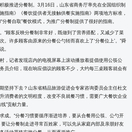
极推进分餐制。3月16日，山东省商务厅率先在全国组织制
施指南》《餐饮提供者无接触供餐实施指南》两项地方标准，
”和“分餐自取”餐饮模式，为推广分餐制提供了很好的指南。
“顾客反映分餐制非常好，既做到了营养搭配，又减少了菜
次。许多顾客由原来的分餐公勺转而喜欢上了‘分餐位上’。”舜
说。
，记者发现店内的电视屏幕上滚动播放着提倡使用公筷公
务员介绍，现在响应倡议的顾客不少，大约每三桌顾客就会有
坚持下去？山东省精品旅游促进会专家咨询委员会主任杜文
升消费者的文明程度，改变不良就餐习惯，需要广大餐饮企业
线”贡献力量。
成。“分餐习惯要循序渐进培养，要从合餐用公筷、公勺开
，要让分餐制走进寻常百姓家，可以先从家庭内部及亲朋好友