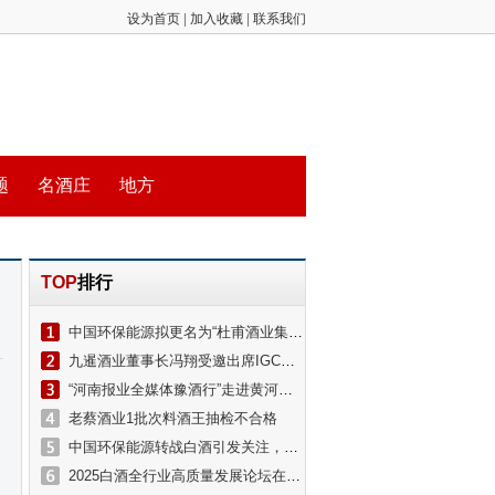
设为首页
|
加入收藏
|
联系我们
题
名酒庄
地方
TOP
排行
中国环保能源拟更名为“杜甫酒业集团有限公司”
九暹酒业董事长冯翔受邀出席IGC国际烈酒大赛暨中国白酒出海论坛
“河南报业全媒体豫酒行”走进黄河酒业
老蔡酒业1批次料酒王抽检不合格
中国环保能源转战白酒引发关注，杜甫酒业冲击港股上市？公司董事长回应
2025白酒全行业高质量发展论坛在京举办