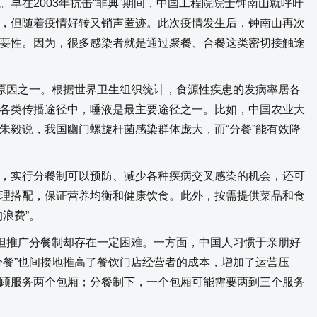
在2003年抗击“非典”期间，中国工程院院士钟南山就呼吁
，但随着疫情好转又销声匿迹。此次疫情发生后，钟南山再次
要性。因为，很多感染者就是通过聚餐、合餐这类密切接触途
原因之一。根据世界卫生组织统计，食源性疾患的发病率居各
各类传播途径中，唾液是最主要途径之一。比如，中国农业大
朱毅说，我国幽门螺旋杆菌感染群体庞大，而“分餐”能有效降
实行分餐制可以预防、减少各种疾病交叉感染的机会，还可
理搭配，保证营养均衡和健康饮食。此外，按需提供菜品和食
浪费”。
但推广分餐制却存在一定困难。一方面，中国人习惯于亲朋好
分餐”也间接地推高了餐饮门店经营者的成本，增加了运营压
顾服务两个包厢；分餐制下，一个包厢可能需要两到三个服务