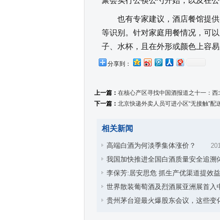
聚会实行公筷公勺开始，以及在公
也有专家建议，酒店餐馆提供的
等识别。针对家庭用餐情况，可以
子、水杯，且在外形或颜色上容易
分享到：
上一篇：
在核心产区寻找中国酒报道之十一：西北
下一篇：
北京快递外卖人员可进小区“无接触”配
相关新闻
高端白酒为何淡季集体涨价？
201
我国加快推进全国白酒质量安全追溯
李保芳:居安思危 抓生产优渠道提效
世界散装葡萄酒及烈酒展亚洲展首入
贵州茅台迎最火爆股东会议，这些变