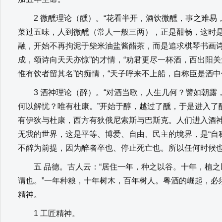
2 微醺理论（醺）。“花看半开，酒饮微醺，事之难易，
菜过五味，人到微醺（常人一般三两），正是酣畅，这时
融，开始不再拘泥于柴米油盐酱醋茶，而是追求棋琴书画诗
成，颂诗向天天亦惊”的才情，“劝君更尽一杯酒，西出阳关
惟有饮者留其名”的痴情，“天子呼来不上船，自称臣是酒中
3 酒神理论（醉）。“对酒当歌，人生几何？譬如朝露
何以解忧？唯有杜康。”开始于醇，越过了醺，于是进入了
有伊狄与杜康，西方有狄俄尼索斯与巴斯克。人们进入酒
无我的世界，这是平等、博爱、自由、民主的境界，是“自
不醉为前提，因为醉者卒也、停止死亡也。所以任何时候
五 品德。古人云：“居住一年，种之以谷。十年，植之
谓也。”一年种粮，十年树木，百年树人。粤酒的崛起，必
精神。
1 工匠精神。