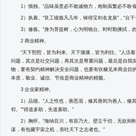
1）慎独。“品味虽贵必不敢减物力，炮制虽繁必不敢省人
2）执着。“良工锻炼凡几年，铸得宝剑名龙泉”，“台下
3）修炼。“身为菩提树，心为明镜台。时时勤拂拭，勿
2 商业精神。
“天下熙熙，皆为利来。天下攘攘，皆为利往。”人活着
问题，其次是社交问题，再其次是尊重问题，最后是自我
物，要有契约精神解决安全问题，也要有吹糠见米商业目
本质，敬业、诚信、节俭是商业精神的精髓。
3 企业家精神。
1）品德。“人之性也，善恶混，修其善则为善人，修其恶
邻。”“得道多助，失道寡助。”
2）胸怀。“海纳百川，有容乃大。壁立千仞，无欲则刚。
谋，有包藏宇宙之机，吞吐天下之志者也。”