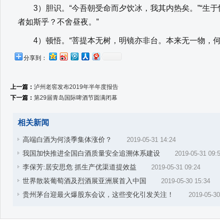
3）胆识。“今吾朝受命而夕饮冰，我其内热矣。”“生于
者如斯乎？不舍昼夜。”
4）顿悟。“菩提本无树，明镜亦非台。本来无一物，何
分享到：
上一篇：
泸州老窖发布2019年半年度报告
下一篇：
第29届青岛国际啤酒节圆满闭幕
相关新闻
高端白酒为何淡季集体涨价？
2019-05-31 14:24
我国加快推进全国白酒质量安全追溯体系建设
2019-05-31 09:
李保芳:居安思危 抓生产优渠道提效益
2019-05-31 09:24
世界散装葡萄酒及烈酒展亚洲展首入中国
2019-05-30 15:34
贵州茅台迎最火爆股东会议，这些变化引发关注！
2019-05-30