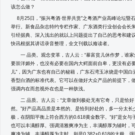
该怎么做？
8月25日，“振兴粤酒·世界共赏”之粤酒产业高峰论坛暨
举行。新食品杂志特约专栏作家、广东酒类行业创会会长
引经据典、深入浅出的就以上问题提出了自己的思考和建议
快讯根据其讲话录音整理，全文刊载以飨读者。
一 品类。观念变革，古人云：“暴富贫儿休作梦，谁家
要崇洋媚外，也没有必要在国内大鳄面前自卑，更没有必要
儿”，因为广东也有自己的秘籍，广东石湾玉冰烧是中国白
香型白酒的标准代表。它可以在做好大众产品的前提下，
强调内在而忽视外在也是一种肤浅。
二 品质。古人云：“文章做到极处无有它奇，只是恰好
然。”好产品高品质是本然的、是恰到好处的，多一分太长
极，在阴阳平衡上符合西方的0.618黄金数字。“好”是女
也可以丰满醇厚。强调清雅爽净为主，丰满醇厚为辅时，可以是0
爽净为辅、丰满醇厚为主时，则是0.382+0.618的太极