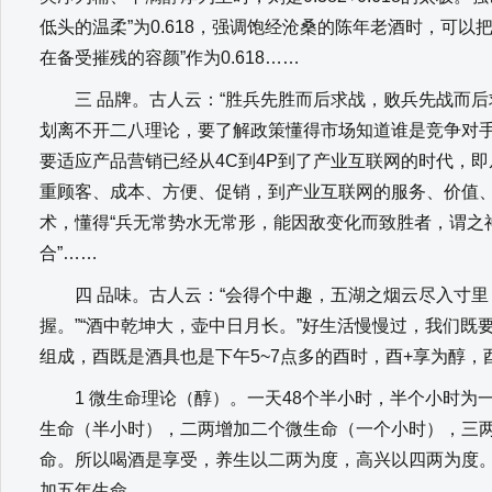
低头的温柔”为0.618，强调饱经沧桑的陈年老酒时，可以
在备受摧残的容颜”作为0.618……
三 品牌。古人云：“胜兵先胜而后求战，败兵先战而后
划离不开二八理论，要了解政策懂得市场知道谁是竞争对手
要适应产品营销已经从4C到4P到了产业互联网的时代，
重顾客、成本、方便、促销，到产业互联网的服务、价值
术，懂得“兵无常势水无常形，能因敌变化而致胜者，谓之神
合”……
四 品味。古人云：“会得个中趣，五湖之烟云尽入寸里
握。”“酒中乾坤大，壶中日月长。”好生活慢慢过，我们既
组成，酉既是酒具也是下午5~7点多的酉时，酉+享为醇，
1 微生命理论（醇）。一天48个半小时，半个小时为
生命（半小时），二两增加二个微生命（一个小时），三
命。所以喝酒是享受，养生以二两为度，高兴以四两为度
加五年生命。