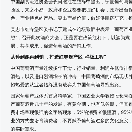
中国副食流通协会会长何继红在致辞中提出，宁夏葡萄与
验区，来之不易，政府和企业都要把握好机会，政府出台
色、产业特色的产品。突出产品价值，做好供应链研究，
吴忠市红寺堡区委书记丁建成在论坛致辞中表示，葡萄产业
想”，召开此次酒商大会，正是要在政策红利下，以酒为媒
展，共享成果，促进葡萄酒的产销工作。
从种到酿再到销 ，打造红寺堡产区“样板工程”
中国葡萄酒产量连续多年下滑，行业销量、利润在低位徘
酒热，以及进口烈酒增长的冲击，中国葡萄酒的市场现状
抱热爱的从业者始终没有放弃为中国葡萄酒寻找出路。
国家葡萄产业体系首席科学家、中国农业大学教授段长青
产葡萄酒近几十年的发展，有黄金期，也有低谷期，但其
费市场呈现很强的金字塔现象，5%的消费者很懂酒，95
业的方式去培育消费者，不要赋予葡萄酒过多的文化意义
的实际需求。