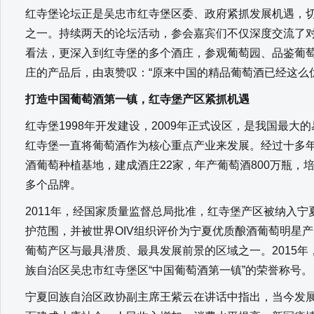
红寺堡论坛正是吴忠市红寺堡区委、政府紧抓发展机遇，
之一。持续两天的论坛活动，参会嘉宾们不仅深度交流了
看法，更深入到红寺堡的多个酒庄，参观葡萄园、品鉴葡
庄的产品后，由衷赞叹：“原来中国的精品葡萄酒已经这么
打造中国葡萄酒第一镇，
红寺堡产区紧抓机遇
红寺堡1998年开发建设，2009年正式设区，是我国最
红寺堡一直将葡萄酒作为核心重点产业来发展。经过十多年的
酒葡萄种植基地，建成酒庄22家，年产葡萄酒800万瓶，
多个品牌。
2011年，经国家质量监督总局批准，红寺堡产区被纳入
护范围，并被世界OIV组织评价为宁夏优质酿酒葡萄明星
葡萄产区与最具潜质、最具发展前景的区域之一。2015
族自治区吴忠市红寺堡区“中国葡萄酒第一镇”的荣誉称号。
宁夏回族自治区政协副主席王紫云在讲话中指出，当今发