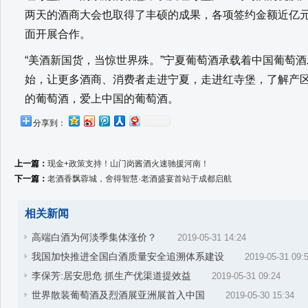
两天的酒商大会也取得了丰硕的成果，各项签约金额近亿
面开展合作。
“美酒新国货，当惊世界殊。”宁夏葡萄酒承载着中国葡萄
始，让更多酒商、消费者走进宁夏，走进红寺堡，了解产
的葡萄酒，爱上中国的葡萄酒。
分享到：
上一篇：
现金+政策支持！山门岗酱酒火速驰援河南！
下一篇：
老酒香飘蓉城，舍得智慧·老酒盛宴首站于成都启航
相关新闻
高端白酒为何淡季集体涨价？
2019-05-31 14:24
我国加快推进全国白酒质量安全追溯体系建设
2019-05-31 09:
李保芳:居安思危 抓生产优渠道提效益
2019-05-31 09:24
世界散装葡萄酒及烈酒展亚洲展首入中国
2019-05-30 15:34