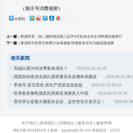
（酒庄号消费观察）
分享到：
上一篇：
郎酒官宣：第二届郎酒庄园三品节4月在赤水河左岸郎酒庄园举行
下一篇：
青花郎与世界互联网大会再相逢 郎酒发布五年乌镇实践成果
相关新闻
高端白酒为何淡季集体涨价？
2019-05-31 14:24
我国加快推进全国白酒质量安全追溯体系建设
2019-05-31 09:
李保芳:居安思危 抓生产优渠道提效益
2019-05-31 09:24
世界散装葡萄酒及烈酒展亚洲展首入中国
2019-05-30 15:34
贵州茅台迎最火爆股东会议，这些变化引发关注！
2019-05-30
关于我们
|
联系我们
|
招贤纳士
|
服务合作
|
版权声明
蜀ICP备16018953号-2
邮箱：zgspbw@126.com 举报投诉：12331