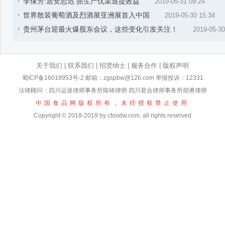
李保芳:居安思危 抓生产优渠道提效益
2019-05-31 09:24
世界散装葡萄酒及烈酒展亚洲展首入中国
2019-05-30 15:34
贵州茅台迎最火爆股东会议，这些变化引发关注！
2019-05-30
关于我们
|
联系我们
|
招贤纳士
|
服务合作
|
版权声明
蜀ICP备16018953号-2
邮箱：zgspbw@126.com 举报投诉：12331
法律顾问：四川运逵律师事务所陈铸律师 四川君合律师事务所胡勇律师
中国食品网版权所有，未经授权禁止使用
Copyright © 2018-2019 by cfoodw.com. all rights reserved