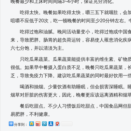
晚餐最少和上床时间间隔3~4小时，保证充分消化。
吃得太快。晚餐如果吃得太快，嚼三五下就咽肚，会加
咀嚼不应低于20次，吃一顿晚餐的时间至少20分钟左右。
吃得过饱和油腻。晚间活动量变小，吃得过饱或中国食
来，导致肥胖。肠胃的超负荷运转，容易使人罹患消化疾
六七分饱，并以清淡为主。
只吃瓜果蔬菜。瓜果蔬菜能提供丰富的维生素、矿物质
很低。如果早中餐摄入蛋白质不足，晚餐只吃瓜果蔬菜，
乏，导致免疫力下降。建议吃瓜果蔬菜的同时最好饮用一
喝酒和抽烟。少量饮酒有助睡眠，但会损害深睡眠。睡
烟草对肝脏的伤害更大，因此，晚餐更应该远离酒精和烟
餐后吃甜点。不少人习惯饭后吃甜点，中国食品网但甜
易肥胖，不利健康。
分享到：