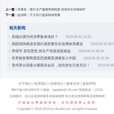
上一篇：
张显良：推行水产健康养殖制度 加强水生生物保护
下一篇：
赵润田：千方百计提高秋种质量
相关新闻
高端白酒为何淡季集体涨价？
2019-05-31 14:24
我国加快推进全国白酒质量安全追溯体系建设
2019-05-31 09:
李保芳:居安思危 抓生产优渠道提效益
2019-05-31 09:24
世界散装葡萄酒及烈酒展亚洲展首入中国
2019-05-30 15:34
贵州茅台迎最火爆股东会议，这些变化引发关注！
2019-05-30
关于我们
|
联系我们
|
招贤纳士
|
服务合作
|
版权声明
蜀ICP备16018953号-2
邮箱：zgspbw@126.com 举报投诉：12331
法律顾问：四川运逵律师事务所陈铸律师 四川君合律师事务所胡勇律师
中国食品网版权所有，未经授权禁止使用
Copyright © 2018-2019 by cfoodw.com. all rights reserved