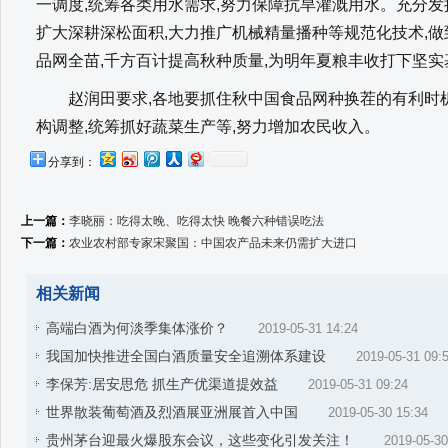
一调度,统筹各类用水需求,努力保障抗旱灌溉用水。充分发
扩大深耕深松面积,大力推广机械精量播种等规范化技术,
品网全苗,千方百计提高秋种质量,为明年夏粮丰收打下坚实
赵润田要求,各地要抓住秋中国食品网种换茬的有利时机
构调整,统筹抓好蔬菜生产等,努力增加农民收入。
分享到：
上一篇：
李晓丽：吃得太晚、吃得太快 晚餐六种错误吃法
下一篇：
农业农村部专家宋聚国：中国农产品未来仍需扩大进口
相关新闻
高端白酒为何淡季集体涨价？
2019-05-31 14:24
我国加快推进全国白酒质量安全追溯体系建设
2019-05-31 09:
李保芳:居安思危 抓生产优渠道提效益
2019-05-31 09:24
世界散装葡萄酒及烈酒展亚洲展首入中国
2019-05-30 15:34
贵州茅台迎最火爆股东会议，这些变化引发关注！
2019-05-30