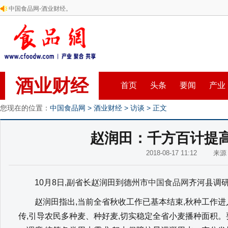
中国食品网-酒业财经。
酒业财经
首页
头条
要闻
产业
您现在的位置：
中国食品网
>
酒业财经
>
访谈
> 正文
赵润田：千方百计提
2018-08-17 11:12 来
10月8日,副省长赵润田到德州市
中国食品网
齐河县调研
赵润田指出,当前全省秋收工作已基本结束,秋种工作进
传,引导农民多种麦、种好麦,切实稳定全省小麦播种面积。