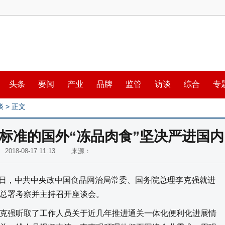
头条
要闻
产业
品牌
监管
访谈
综合
专
谈
> 正文
标准的国外“冻品肉食”坚决严进国内
2018-08-17 11:13 来源：
1日，中共中央政
中国食品网
治局常委、国务院总理李克强就进
总署考察并主持召开座谈会。
强听取了工作人员关于近几年推进通关一体化便利化进展情