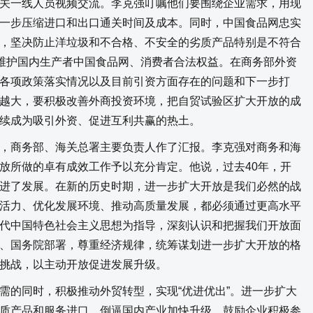
关一线人员视频交流。李克强叮嘱他们要围绕企业需求，用现
一步压缩进口和出口通关时间及成本。同时，中国食品网忠实
，坚决防止洋垃圾和不合格、不安全的劣质产品特别是不符合
，维护国内生产者中国食品网、消费者合法权益。在商务部外资
各项政策落实情况以及目前引资方面存在的问题和下一步打
越大，要积极改善外商投资环境，把自贸试验区扩大开放的成
续成为吸引外资、促进互利共赢的热土。
商务部、海关总署主要负责人作了汇报。李克强对商务和海
放所做的卓有成效工作予以充分肯定。他说，过去40年，开
进了发展。在新的历史时期，进一步扩大开放是我们必然的战
活力、优化发展环境、推动高质量发展，都必须通过更高水平
代中国特色社会主义思想为指导，深刻认识和把握我们开放面
、国务院部署，尊重经济规律，统筹谋划进一步扩大开放的格
挑战，以主动开放促进发展升级。
的同时，积极推动外贸转型，实现“优进优出”。进一步扩大
质产品和服务进口，倒逼国内产业加快升级。鼓励企业积极参