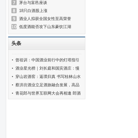
茅台与富邑座谈
18只白酒股上涨
酒业人拟获全国女性至高荣誉
低度酒能否攻下山东豪饮江湖
头条
曾祖训：中国酒业前行中的灯塔指引
着酒业健康发展的方向
酒业星光榜｜刘长庭和国宾酒庄：慢
酒盛唐的梦想坚守
穿山岩酒窖：返璞归真 书写桂林山水
的共情故事
蔡洪坊酒业立足酒旅融合发展，高品
质精准表达中原名酒底色
青花郎与世界互联网大会再相逢 郎酒
发布五年乌镇实践成果