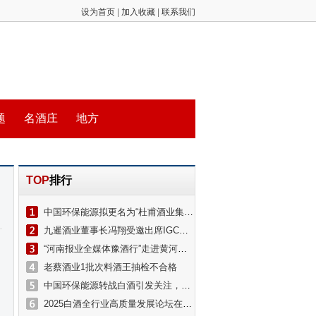
设为首页
|
加入收藏
|
联系我们
题
名酒庄
地方
TOP
排行
中国环保能源拟更名为“杜甫酒业集团有限公司”
九暹酒业董事长冯翔受邀出席IGC国际烈酒大赛暨中国白酒出海论坛
“河南报业全媒体豫酒行”走进黄河酒业
老蔡酒业1批次料酒王抽检不合格
中国环保能源转战白酒引发关注，杜甫酒业冲击港股上市？公司董事长回应
2025白酒全行业高质量发展论坛在京举办