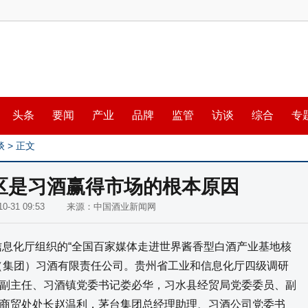
头条
要闻
产业
品牌
监管
访谈
综合
专
谈
> 正文
区是习酒赢得市场的根本原因
9-10-31 09:53 来源：中国酒业新闻网
息化厅组织的“全国百家媒体走进世界酱香型白酒产业基地核
（集团）习酒有限责任公司。贵州省工业和信息化厅四级调研
副主任、习酒镇党委书记娄必华，习水县经贸局党委委员、副
商贸处处长赵温利，茅台集团总经理助理、习酒公司党委书