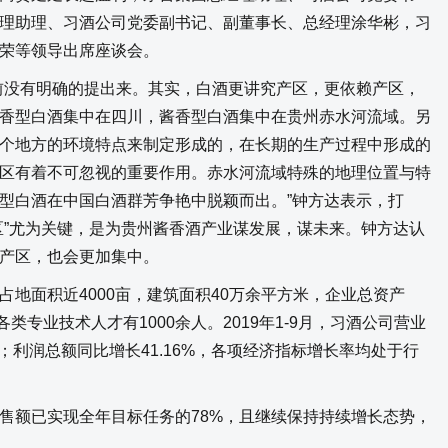
理助理、习酒公司党委副书记、副董事长、总经理涂华彬，习
荣等领导出席座谈会。
没有明确的提出来。其实，白酒更讲究产区，更依赖产区，
香型白酒集中在四川，酱香型白酒集中在贵州赤水河流域。另
个地方的环境特点来制定形成的，在长期的生产过程中形成的
区有着不可忽视的重要作用。赤水河流域特殊的地理位置与特
型白酒在中国白酒群芳争艳中脱颖而出。”钟方达表示，打
区”尤为关键，是为贵州酱香酒产业谋发展，谋未来。钟方达认
产区，也会更加集中。
面积近4000亩，建筑面积40万余平方米，企业总资产
，各类专业技术人才有1000余人。2019年1-9月，习酒公司营业
41%；利润总额同比增长41.16%，各项经济指标增长率均处于行
额已实现全年目标任务的78%，且继续保持持续增长态势，