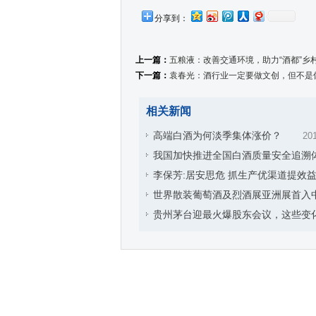
分享到：
上一篇：
五粮液：改善交通环境，助力“酒都”乡
下一篇：
袁春光：酒行业一定要做文创，但不是
相关新闻
高端白酒为何淡季集体涨价？
201
我国加快推进全国白酒质量安全追溯
李保芳:居安思危 抓生产优渠道提效
世界散装葡萄酒及烈酒展亚洲展首入
贵州茅台迎最火爆股东会议，这些变