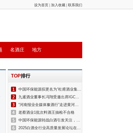
设为首页
|
加入收藏
|
联系我们
题
名酒庄
地方
TOP
排行
中国环保能源拟更名为“杜甫酒业集团有限公司”
九暹酒业董事长冯翔受邀出席IGC国际烈酒大赛暨中国白酒出海论坛
“河南报业全媒体豫酒行”走进黄河酒业
老蔡酒业1批次料酒王抽检不合格
中国环保能源转战白酒引发关注，杜甫酒业冲击港股上市？公司董事长回应
2025白酒全行业高质量发展论坛在京举办