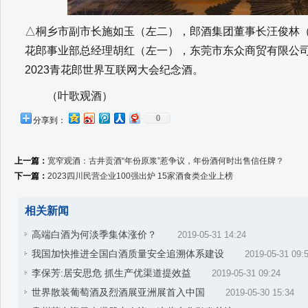
△桐乡市副市长施如玉（左二），郎酒集团董事长汪俊林
花郎事业部总经理胡红（左一），东莞市东众商贸有限公
2023青花郎世界互联网大会纪念酒。
（叶歌观酒）
0
分享到：
上一篇：
宽窄观酒：古井贡酒“年份原浆”惹争议，年份酒何时出售信任牌？
下一篇：
2023四川民营企业100强出炉 15家酒食类企业上榜
相关新闻
高端白酒为何淡季集体涨价？
2019-05-31 14:24
我国加快推进全国白酒质量安全追溯体系建设
2019-05-31 09:
李保芳:居安思危 抓生产优渠道提效益
2019-05-31 09:24
世界散装葡萄酒及烈酒展亚洲展首入中国
2019-05-30 15:34