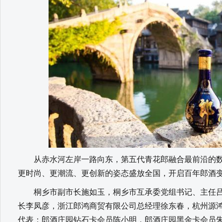
从赤水河左岸一路向东，第五代青花郎融合最前沿的数
更时尚、更潮流、更创新的姿态盛放全国，开启百年郎酒
桐乡市副市长施如玉，桐乡市互承委党组书记、主任吕
长李凤彦，浙江郎鸿商贸有限公司总经理徐东春，杭州源
代表；郎酒庄园钻石卡会员陈小明，郎酒庄园黑金卡会员