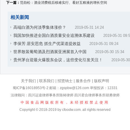
下一篇：
范劲松：酒业消费税后移难实行、看好五粮液的增长空间
相关新闻
高端白酒为何淡季集体涨价？
2019-05-31 14:24
我国加快推进全国白酒质量安全追溯体系建设
2019-05-31 09:
李保芳:居安思危 抓生产优渠道提效益
2019-05-31 09:24
世界散装葡萄酒及烈酒展亚洲展首入中国
2019-05-30 15:34
贵州茅台迎最火爆股东会议，这些变化引发关注！
2019-05-30
关于我们
|
联系我们
|
招贤纳士
|
服务合作
|
版权声明
蜀ICP备16018953号-2
邮箱：zgspbw@126.com 举报投诉：12331
法律顾问：四川运逵律师事务所陈铸律师 四川君合律师事务所胡勇律师
中国食品网版权所有，未经授权禁止使用
Copyright © 2018-2019 by cfoodw.com. all rights reserved