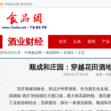
中国食品网-酒业财经。
酒业财经
首页
头条
要闻
产业
您现在的位置：
中国食品网
>
酒业财经
>
名酒庄
> 正文
顺成和庄园：穿越花田酒地
2020-01-17 09:33 来源：
花开酒城润春色，风过泸州带酒香。作为酒文化名城，
国酒镇·酒庄”的纳溪区大渡口镇，着力将高粱种植、酒庄
工业旅游相结合，另辟蹊径，探出一条酒业新路。顺成和