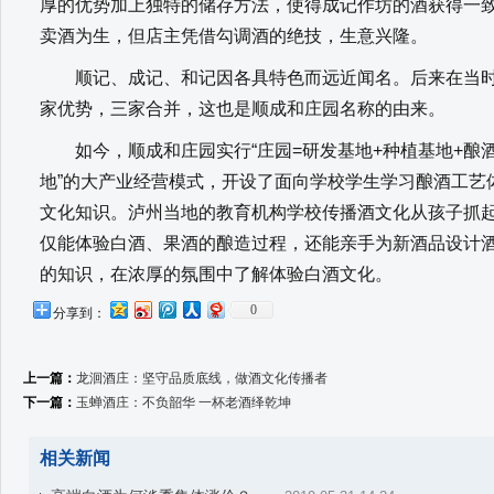
厚的优势加上独特的储存方法，使得成记作坊的酒获得一致
卖酒为生，但店主凭借勾调酒的绝技，生意兴隆。
顺记、成记、和记因各具特色而远近闻名。后来在当时
家优势，三家合并，这也是顺成和庄园名称的由来。
如今，顺成和庄园实行“庄园=研发基地+种植基地+酿酒
地”的大产业经营模式，开设了面向学校学生学习酿酒工艺
文化知识。泸州当地的教育机构学校传播酒文化从孩子抓
仅能体验白酒、果酒的酿造过程，还能亲手为新酒品设计
的知识，在浓厚的氛围中了解体验白酒文化。
0
分享到：
上一篇：
龙洄酒庄：坚守品质底线，做酒文化传播者
下一篇：
玉蝉酒庄：不负韶华 一杯老酒绎乾坤
相关新闻