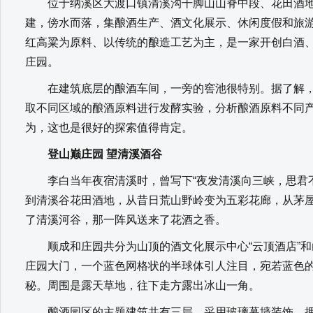
位于纳溪区大渡口镇清溪沟干脚山山脊中段、花田酒地
建，傍水而落，集酿酒生产、酒文化展示、休闲度假和旅
红高粱为原料、以传统的酿造工艺为主，是一家开创白酒
庄园。
在建筑底层的酿酒车间，一旁的窖池很特别。据了解，
取不同区域的酿酒原料进行发酵实验，分析酿酒原料不同
为，这也是很好的探索值得肯定。
登山巅庄园 望清溪酒谷
李白当年夜宿清溪时，曾写下“夜发清溪向三峡，思君不
到清溪谷花田酒地，从昔日荒山野岭变为五彩花廊，从茅
了清溪河谷，那一阵风送来了花酒之香。
顺成和庄园共分为山顶的酒文化展示中心“云顶酒店”和
庄园大门，一个蓝色网格状的半球体引人注目，宛若蓝色
秘。周围是露天草地，往下走方露出冰山一角。
酿酒园区的主题建筑共有三层，采用玻璃幕墙装饰，拥有