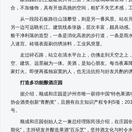
合，不加修饰，具有开放高挑的空间，粗犷不失艺术感，
从一段段石板路往山顶攀登，则是另一番风景。站在开
另一边可远眺长江。建筑线条张扬，层次丰富，颇具动感
般干净利落的造型，一条是消化高差的步行道，一条是雨
入迷宫。砖墙表面刷仿绣涂料，工业风突显。
走过碎石路，站立在清水平台上，仿佛走到天空之上，
空、建筑、远景融为一体。美酒，是知心朋友。每当夜幕
家灯火。即便再孤独寂寞的人，也无法抗拒与好友共酌的
打造多功能酿酒庄园
据介绍，顺成和庄园是泸州市唯一获得中国“特色果酒项
协会酒类创新“青酌奖”，且拥有自主知识产权专利5项；20
号。
顺成和庄园创始人之一兼总经理陈民强介绍，在庄园创建
期化”，主持研发并酿造果酒“百乐芝”，坚持酒文化与时令