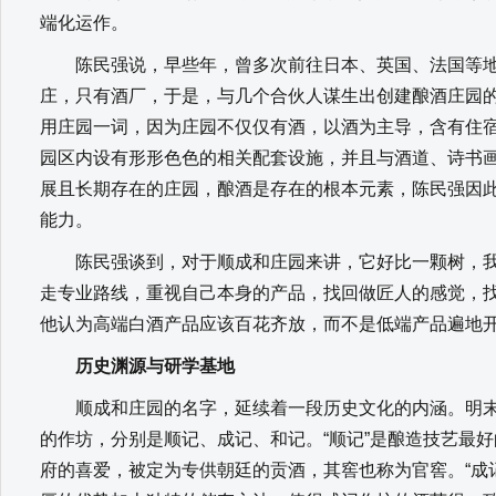
端化运作。
陈民强说，早些年，曾多次前往日本、英国、法国等地
庄，只有酒厂，于是，与几个合伙人谋生出创建酿酒庄园的
用庄园一词，因为庄园不仅仅有酒，以酒为主导，含有住
园区内设有形形色色的相关配套设施，并且与酒道、诗书
展且长期存在的庄园，酿酒是存在的根本元素，陈民强因
能力。
陈民强谈到，对于顺成和庄园来讲，它好比一颗树，我
走专业路线，重视自己本身的产品，找回做匠人的感觉，
他认为高端白酒产品应该百花齐放，而不是低端产品遍地
历史渊源与研学基地
顺成和庄园的名字，延续着一段历史文化的内涵。明末
的作坊，分别是顺记、成记、和记。“顺记”是酿造技艺最
府的喜爱，被定为专供朝廷的贡酒，其窖也称为官窖。“成